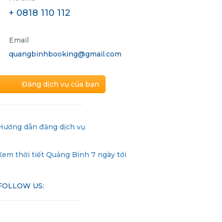
+ 0818 110 112
Email
quangbinhbooking@gmail.com
Đăng dịch vụ của bạn
Hướng dẫn đăng dịch vụ
Xem thời tiết Quảng Bình 7 ngày tới
FOLLOW US: