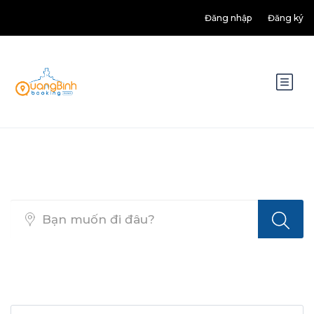
Đăng nhập
Đăng ký
Top Search Layout [Activity]