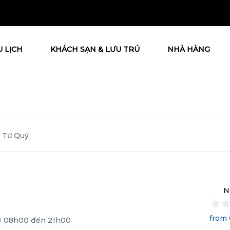
U LỊCH
KHÁCH SẠN & LƯU TRÚ
NHÀ HÀNG
 Tứ Quý
N
from 
08h00 đến 21h00