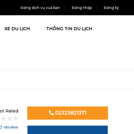
Đăng dịch vụ của bạn
Đăng nhập
Đăng ký
XE DU LỊCH
THÔNG TIN DU LỊCH
ot Rated
02323821371
0 review