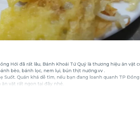
Đồng Hới đã rất lâu, Bánh Khoái Tứ Quý là thương hiệu ăn vặt 
nh bèo, bánh lọc, nem lụi, bún thịt nướng.vv .
 Mẹ Suốt. Quán khá dễ tìm, nếu bạn đang loanh quanh TP Đồng
ăn vặt rất ngon tại đây nhé.