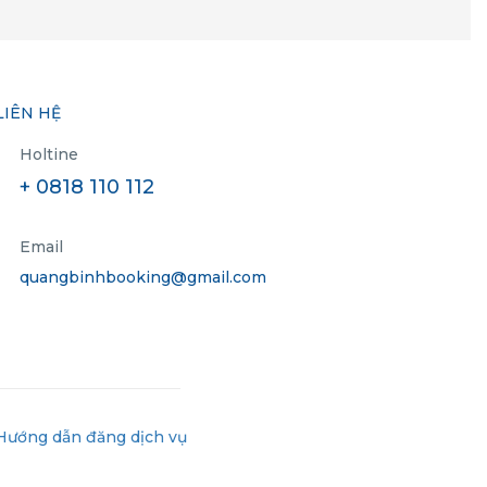
LIÊN HỆ
Holtine
+ 0818 110 112
Email
quangbinhbooking@gmail.com
Hướng dẫn đăng dịch vụ