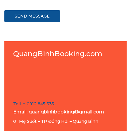
QuangBinhBooking.com
Tell. + 0912 845 335
Email. quangbinhbooking@gmail.com
01 Mẹ Suốt – TP Đồng Hới – Quảng Bình