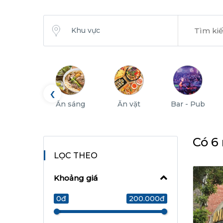
Khu vực
‹
Ăn sáng
Ăn vặt
Bar - Pub
Có 6
LỌC THEO
Khoảng giá
0đ
200.000đ