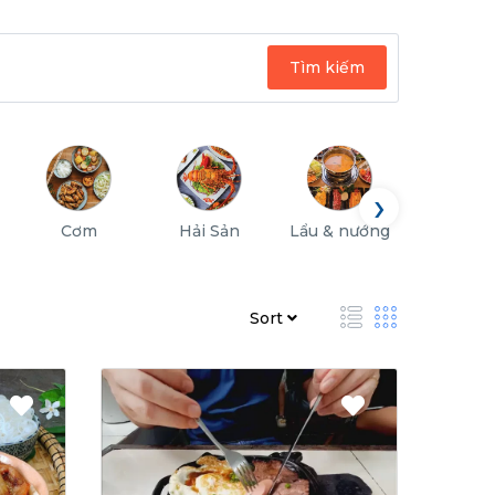
Tìm kiếm
›
Cơm
Hải Sản
Lẩu & nướng
Quán nh
Sort