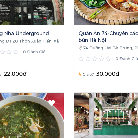
g Nha Underground
Quán Ăn 74-Chuyên cá
bún Hà Nội
ng DT20 Thôn Xuân Tiến, Xã
ạch, Huyện Bố Trạch, Quảng
74 Đường Hai Bà Trưng, 
0 Đánh Giá
Hải Thịnh, Đồng Hới, Quảng 
0 Đánh Giá
Việt Nam
22.000đ
30.000đ
̀
Giá từ