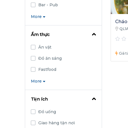
Bar - Pub
More
Cháo 
QL1A
Ẩm thực
Ninh, 
Ăn vặt
Giá tư
Đồ ăn sáng
Fastfood
More
Tiện ích
Đồ uống
Giao hàng tận nơi