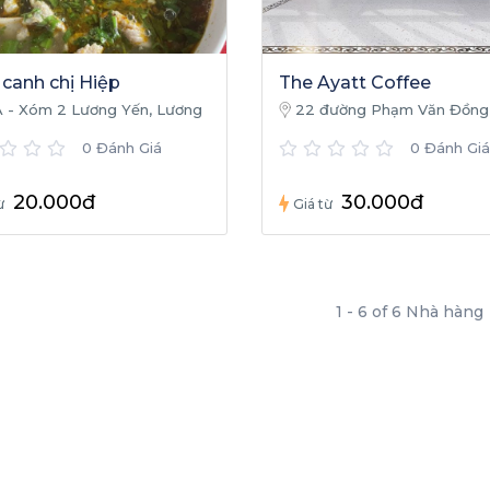
canh chị Hiệp
The Ayatt Coffee
 - Xóm 2 Lương Yến, Lương
22 đường Phạm Văn Đồng
Quảng Ninh, Quảng Bình
(đường 36 mét), Nam Lý, Đồn
0 Đánh Giá
0 Đánh Giá
Quảng Bình
20.000đ
30.000đ
̀
Giá từ
1 - 6 of 6 Nhà hàng