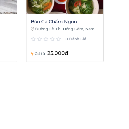
Bún Cá Chấm Ngon
Đường Lê Thị Hồng Gấm, Nam
g Hới,
Lý, Đồng Hới, Quảng Bình
0 Đánh Giá
25.000đ
Giá từ