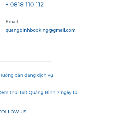
+ 0818 110 112
Email
quangbinhbooking@gmail.com
Hướng dẫn đăng dịch vụ
Xem thời tiết Quảng Bình 7 ngày tới
FOLLOW US: