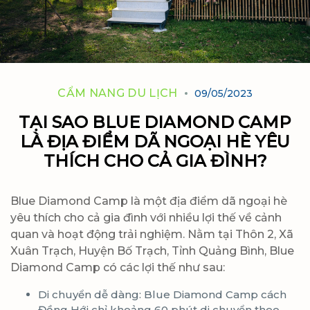
CẨM NANG DU LỊCH
09/05/2023
TẠI SAO BLUE DIAMOND CAMP
LÀ ĐỊA ĐIỂM DÃ NGOẠI HÈ YÊU
THÍCH CHO CẢ GIA ĐÌNH?
Blue Diamond Camp là một địa điểm dã ngoại hè
yêu thích cho cả gia đình với nhiều lợi thế về cảnh
quan và hoạt động trải nghiệm. Nằm tại Thôn 2, Xã
Xuân Trạch, Huyện Bố Trạch, Tỉnh Quảng Bình, Blue
Diamond Camp có các lợi thế như sau:
Di chuyển dễ dàng: Blue Diamond Camp cách
Đồng Hới chỉ khoảng 60 phút di chuyển theo