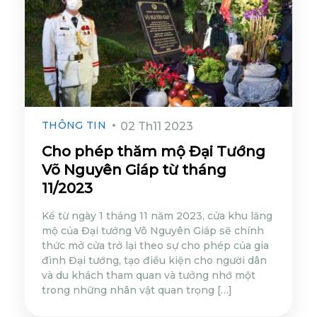
THÔNG TIN
02 Th11 2023
Cho phép thăm mộ Đại Tướng
Võ Nguyên Giáp từ tháng
11/2023
Kể từ ngày 1 tháng 11 năm 2023, cửa khu lăng
mộ của Đại tướng Võ Nguyên Giáp sẽ chính
thức mở cửa trở lại theo sự cho phép của gia
đình Đại tướng, tạo điều kiện cho người dân
và du khách tham quan và tưởng nhớ một
trong những nhân vật quan trọng […]