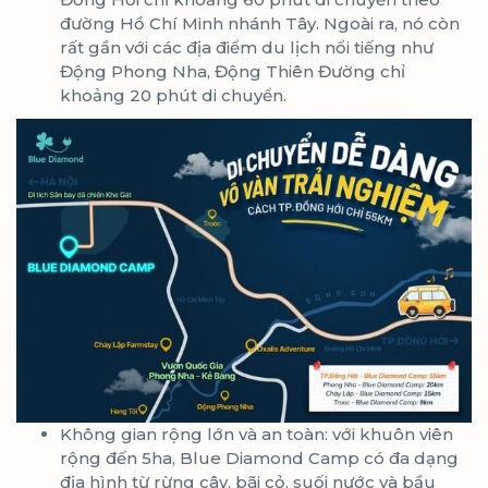
đường Hồ Chí Minh nhánh Tây. Ngoài ra, nó còn
rất gần với các địa điểm du lịch nổi tiếng như
Động Phong Nha, Động Thiên Đường chỉ
khoảng 20 phút di chuyển.
Không gian rộng lớn và an toàn: với khuôn viên
rộng đến 5ha, Blue Diamond Camp có đa dạng
địa hình từ rừng cây, bãi cỏ, suối nước và bầu