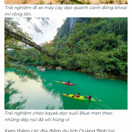
Trải nghiệm đi xe máy cày dạo quanh cánh đồng khoai
mì rộng lớn.
Trải nghiệm chèo kayak dọc suối Blue men theo
những dãy núi đá vôi hùng vĩ.
Xem thêm các địa điểm du lịch Quảng Bình tại: