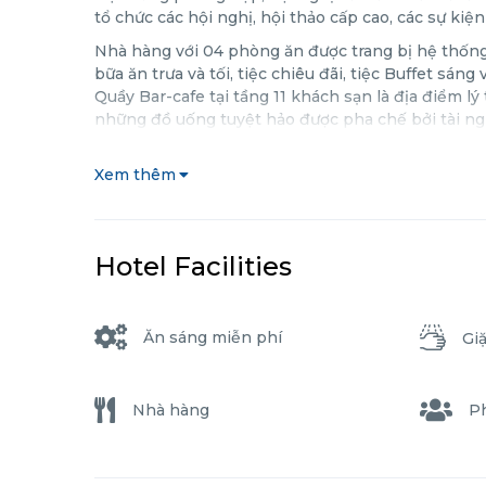
tổ chức các hội nghị, hội thảo cấp cao, các sự kiện
Nhà hàng với 04 phòng ăn được trang bị hệ thốn
bữa ăn trưa và tối, tiệc chiêu đãi, tiệc Buffet sán
Quầy Bar-cafe tại tầng 11 khách sạn là địa điểm
những đồ uống tuyệt hảo được pha chế bởi tài n
Xem thêm
Hotel Facilities
Ăn sáng miễn phí
Giặ
Nhà hàng
P