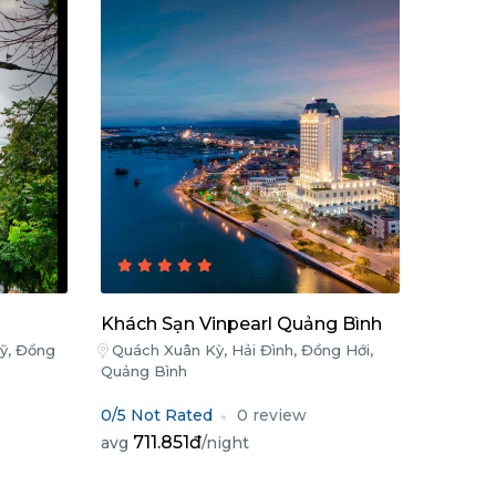
Khách Sạn Vinpearl Quảng Bình
ỹ, Đồng
Quách Xuân Kỳ, Hải Đình, Đồng Hới,
Quảng Bình
0/5 Not Rated
0 review
711.851đ
avg
/night