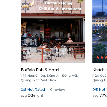
Buffalo Pub & Hotel
Khách 
14 Nguyễn Du, Đồng An, Đồng Hới,
20 Quác
Quảng Bình, Việt Nam
Quảng Bì
0/5 Not Rated
0 review
0/5 Not
0đ
777
avg
/night
avg