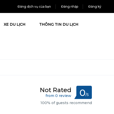
Đăng dịch vụ của bạn
Đăng nhập
Đăng ký
XE DU LỊCH
THÔNG TIN DU LỊCH
Not Rated
0
/5
from 0 review
100% of guests recommend