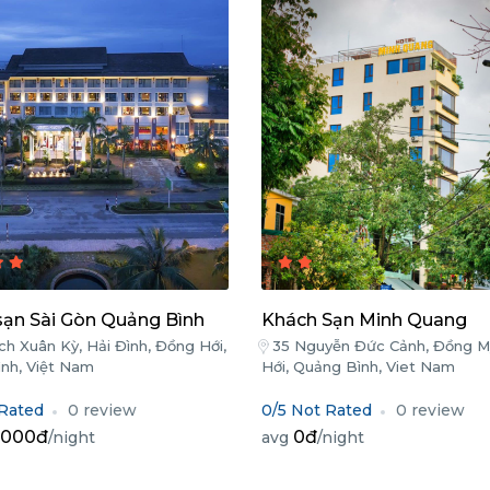
sạn Sài Gòn Quảng Bình
Khách Sạn Minh Quang
h Xuân Kỳ, Hải Đình, Đồng Hới,
35 Nguyễn Đức Cảnh, Đồng M
nh, Việt Nam
Hới, Quảng Bình, Viet Nam
 Rated
0 review
0/5 Not Rated
0 review
.000đ
0đ
/night
avg
/night