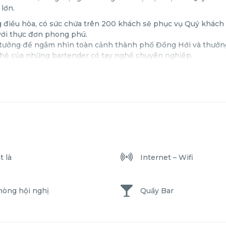
 lớn.
g điều hòa, có sức chứa trên 200 khách sẽ phục vụ Quý khác
g với thực đơn phong phú.
 lý tưởng để ngắm nhìn toàn cảnh thành phố Đồng Hới và thưởn
ghệ của những bartender có tay nghề chuyên nghiệp.
t là
Internet – Wifi
hòng hội nghị
Quầy Bar