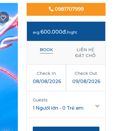
0981707999
600.000đ
avg
/night
BOOK
LIÊN HỆ
ĐẶT CHỖ
Check In
Check Out
08/08/2026
09/08/2026
Guests
1 Người lớn
-
0 Trẻ em