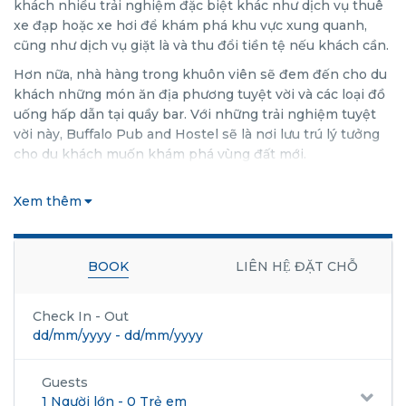
khách nhiều trải nghiệm đặc biệt khác như dịch vụ thuê
xe đạp hoặc xe hơi để khám phá khu vực xung quanh,
cũng như dịch vụ giặt là và thu đổi tiền tệ nếu khách cần.
Hơn nữa, nhà hàng trong khuôn viên sẽ đem đến cho du
khách những món ăn địa phương tuyệt vời và các loại đồ
uống hấp dẫn tại quầy bar. Với những trải nghiệm tuyệt
vời này, Buffalo Pub and Hostel sẽ là nơi lưu trú lý tưởng
cho du khách muốn khám phá vùng đất mới.
Xem thêm
BOOK
LIÊN HỆ ĐẶT CHỖ
Check In - Out
dd/mm/yyyy
-
dd/mm/yyyy
Guests
1 Người lớn
-
0 Trẻ em