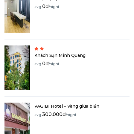
0đ
avg
/night
Khách Sạn Minh Quang
0đ
avg
/night
VAGIBI Hotel – Vàng giữa biển
300.000đ
avg
/night