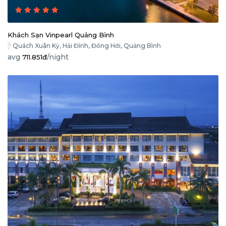
Khách Sạn Vinpearl Quảng Bình
Quách Xuân Kỳ, Hải Đình, Đồng Hới, Quảng Bình
avg
/night
711.851đ