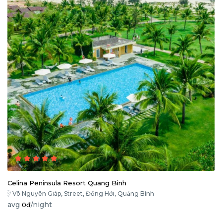
Celina Peninsula Resort Quang Binh
Võ Nguyên Giáp, Street, Đồng Hới, Quảng Bình
avg
/night
0đ