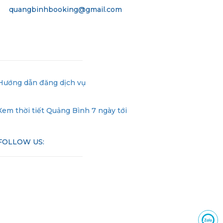
quangbinhbooking@gmail.com
Hướng dẫn đăng dịch vụ
Xem thời tiết Quảng Bình 7 ngày tới
FOLLOW US: