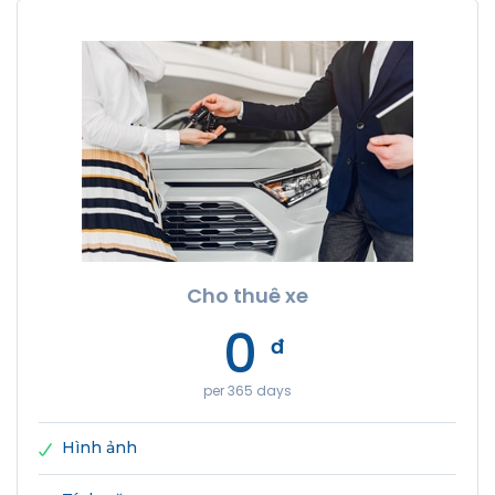
Cho thuê xe
0
đ
per 365 days
Hình ảnh