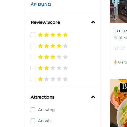
ÁP DỤNG
Review Score
Lotte
01 M
Bình
Giá tư
Attractions
Ăn sáng
Ăn vặt