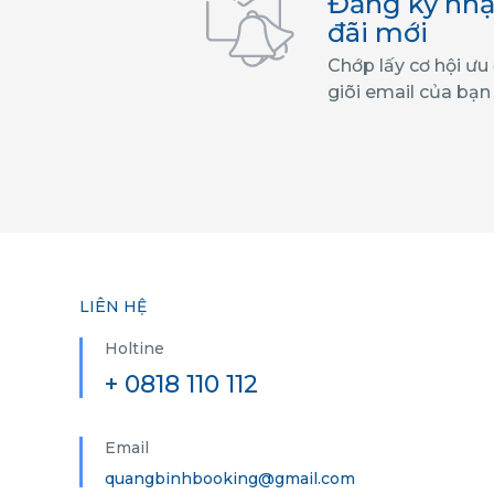
Đăng ký nhậ
đãi mới
Chớp lấy cơ hội ưu
giõi email của bạn
LIÊN HỆ
Holtine
+ 0818 110 112
Email
quangbinhbooking@gmail.com