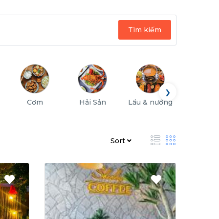
Tìm kiếm
›
Cơm
Hải Sản
Lẩu & nướng
Quán nh
Sort