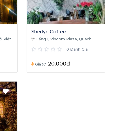
Sherlyn Coffee
i Việt
Tầng 1, Vincom Plaza, Quách
Xuân Kỳ, P. Hải Đình, Tp. Đồng Hới,
0 Đánh Giá
Quảng Bình
20.000đ
Giá từ