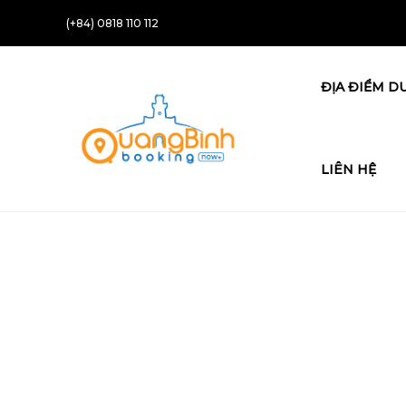
(+84) 0818 110 112
ĐỊA ĐIỂM DU
LIÊN HỆ
Top Search Layout [