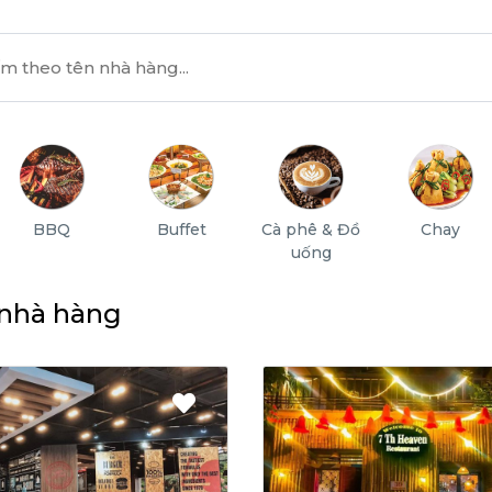
BBQ
Buffet
Cà phê & Đồ
Chay
uống
 nhà hàng