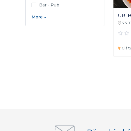
Bar - Pub
URI 
More
73 T
Thịnh,
Nam
Giá tư