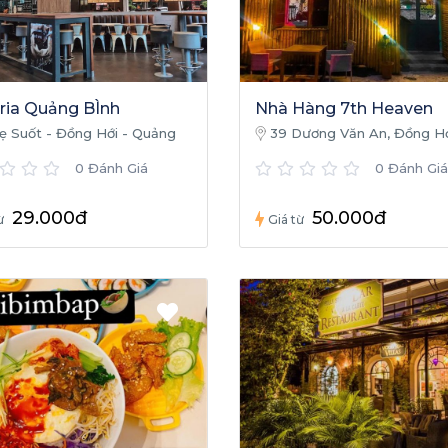
ria Quảng BÌnh
Nhà Hàng 7th Heaven
ẹ Suốt - Đồng Hới - Quảng
39 Dương Văn An, Đồng Hớ
Nam
0 Đánh Giá
0 Đánh Giá
29.000đ
50.000đ
̀
Giá từ