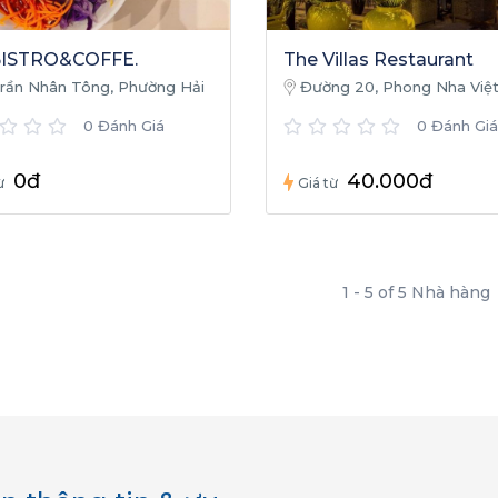
BISTRO&COFFE.
The Villas Restaurant
rần Nhân Tông, Phường Hải
Đường 20, Phong Nha Việ
 Đồng Hới, Quảng Bình, Việt
0 Đánh Giá
0 Đánh Giá
0đ
40.000đ
̀
Giá từ
1 - 5 of 5 Nhà hàng