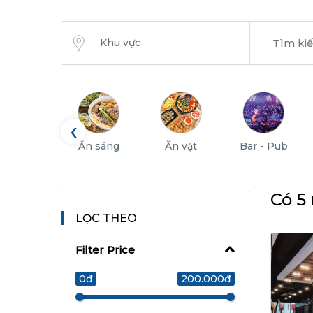
Khu vực
‹
Ăn sáng
Ăn vặt
Bar - Pub
Có 5
LỌC THEO
Filter Price
0đ
200.000đ