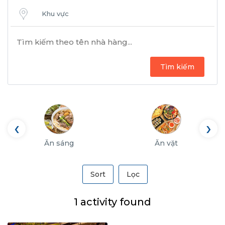
Khu vực
Tìm kiếm
‹
›
Ăn sáng
Ăn vặt
Sort
Lọc
1 activity found