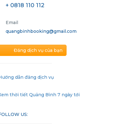
+ 0818 110 112
Email
quangbinhbooking@gmail.com
Đăng dịch vụ của bạn
Hướng dẫn đăng dịch vụ
Xem thời tiết Quảng Bình 7 ngày tới
FOLLOW US: