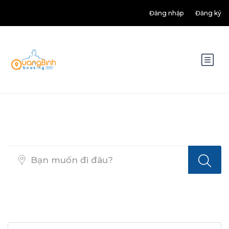
Đăng nhập
Đăng ký
Top Search Layout [Activity]