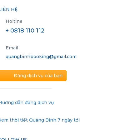
LIÊN HỆ
Holtine
+ 0818 110 112
Email
quangbinhbooking@gmail.com
Đăng dịch vụ của bạn
Hướng dẫn đăng dịch vụ
Xem thời tiết Quảng Bình 7 ngày tới
FOLLOW US: