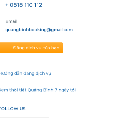
+ 0818 110 112
Email
quangbinhbooking@gmail.com
Đăng dịch vụ của bạn
Hướng dẫn đăng dịch vụ
Xem thời tiết Quảng Bình 7 ngày tới
FOLLOW US: