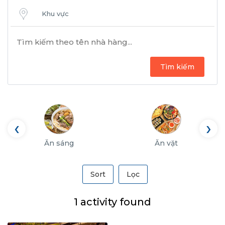
Khu vực
Tìm kiếm
‹
›
Ăn sáng
Ăn vặt
Sort
Lọc
1 activity found