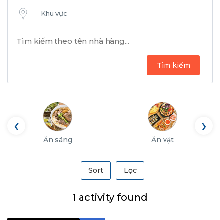
Khu vực
Tìm kiếm
‹
›
Ăn sáng
Ăn vặt
Sort
Lọc
1 activity found