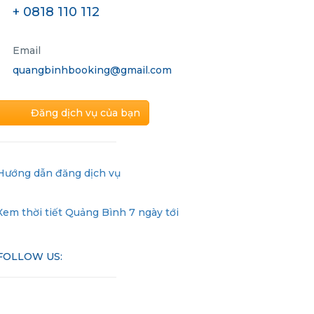
+ 0818 110 112
Email
quangbinhbooking@gmail.com
Đăng dịch vụ của bạn
Hướng dẫn đăng dịch vụ
Xem thời tiết Quảng Bình 7 ngày tới
FOLLOW US: