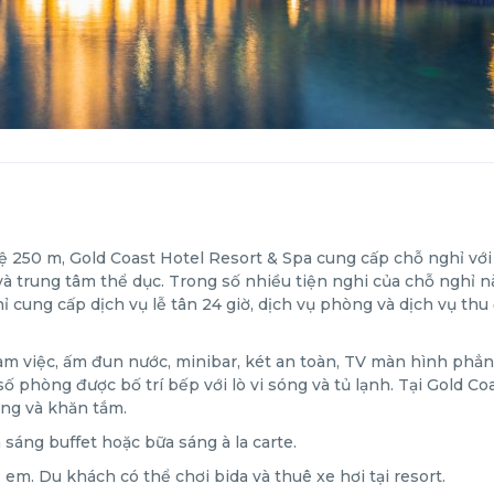
 250 m, Gold Coast Hotel Resort & Spa cung cấp chỗ nghỉ với
 và trung tâm thể dục. Trong số nhiều tiện nghi của chỗ nghỉ n
cung cấp dịch vụ lễ tân 24 giờ, dịch vụ phòng và dịch vụ thu 
àm việc, ấm đun nước, minibar, két an toàn, TV màn hình phẳn
số phòng được bố trí bếp với lò vi sóng và tủ lạnh. Tại Gold Co
ờng và khăn tắm.
 sáng buffet hoặc bữa sáng à la carte.
em. Du khách có thể chơi bida và thuê xe hơi tại resort.