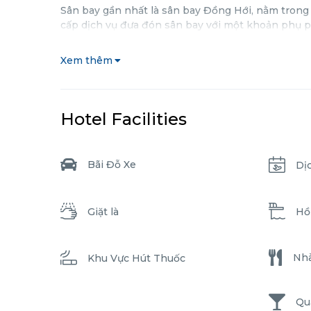
Sân bay gần nhất là sân bay Đồng Hới, nằm trong 
cấp dịch vụ đưa đón sân bay với một khoản phụ p
Xem thêm
Hotel Facilities
Bãi Đỗ Xe
Dị
Giặt là
Hồ
Nh
Khu Vực Hút Thuốc
Qu