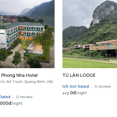
n Phong Nha Hotel
TÚ LÀN LODGE
ch, Bố Trạch, Quảng Bình, Việt
0/5 Not Rated
0 review
0đ
avg
/night
 Rated
0 review
.000đ
/night