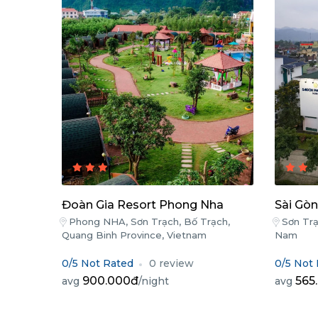
Đoàn Gia Resort Phong Nha
Sài Gò
Phong NHA, Sơn Trạch, Bố Trạch,
Sơn Trạ
Quang Binh Province, Vietnam
Nam
0/5 Not Rated
0 review
0/5 Not
900.000đ
565
avg
/night
avg