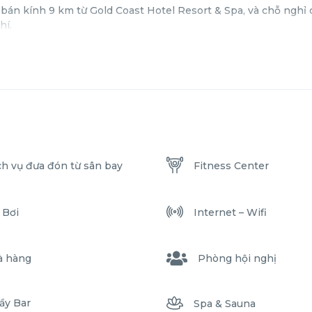
bán kính 9 km từ Gold Coast Hotel Resort & Spa, và chỗ nghỉ
hí.
ch vụ đưa đón từ sân bay
Fitness Center
 Bơi
Internet – Wifi
à hàng
Phòng hội nghị
ầy Bar
Spa & Sauna