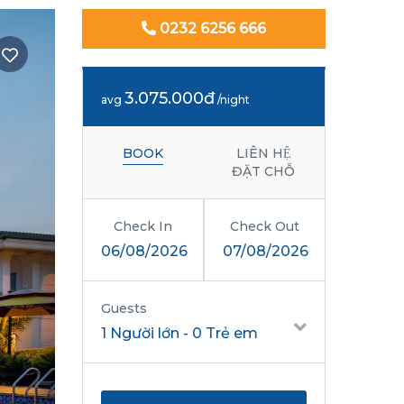
0232 6256 666
3.075.000đ
avg
/night
BOOK
LIÊN HỆ
ĐẶT CHỖ
Check In
Check Out
06/08/2026
07/08/2026
Guests
1 Người lớn
-
0 Trẻ em