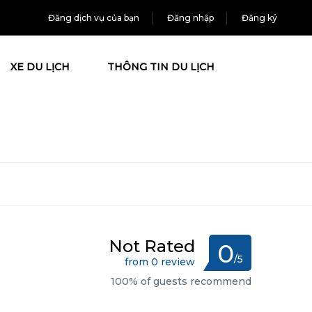
Đăng dịch vụ của bạn
Đăng nhập
Đăng ký
XE DU LỊCH
THÔNG TIN DU LỊCH
Not Rated
0
/5
from 0 review
100% of guests recommend